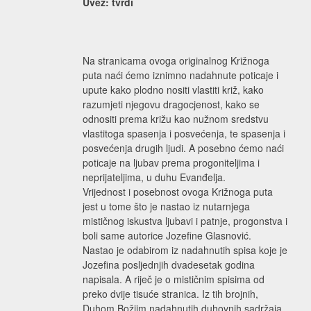
Uvez: tvrdi
Na stranicama ovoga originalnog Križnoga
puta naći ćemo iznimno nadahnute poticaje i
upute kako plodno nositi vlastiti križ, kako
razumjeti njegovu dragocjenost, kako se
odnositi prema križu kao nužnom sredstvu
vlastitoga spasenja i posvećenja, te spasenja i
posvećenja drugih ljudi. A posebno ćemo naći
poticaje na ljubav prema progoniteljima i
neprijateljima, u duhu Evanđelja.
Vrijednost i posebnost ovoga Križnoga puta
jest u tome što je nastao iz nutarnjega
mističnog iskustva ljubavi i patnje, progonstva i
boli same autorice Jozefine Glasnović.
Nastao je odabirom iz nadahnutih spisa koje je
Jozefina posljednjih dvadesetak godina
napisala. A riječ je o mističnim spisima od
preko dvije tisuće stranica. Iz tih brojnih,
Duhom Božjim nadahnutih duhovnih sadržaja,