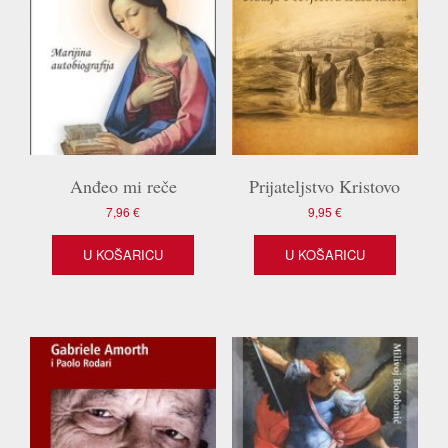
Anđeo mi reče
Prijateljstvo Kristovo
7,96
€
9,95
€
U KOŠARICU
U KOŠARICU