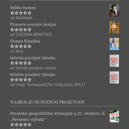
Velike hereze
od NeŠebek
Ocjenjeno
5
od 5
Posveta svetom Josipu
od SUZANA BRATOVIC
Ocjenjeno
5
od 5
Gospa Kibeška
od Ana
Ocjenjeno
5
od 5
Istinita povijest Ustaša
od Istinita povijest ustaša
Ocjenjeno
5
od 5
Istinita povijest Ustaša
od Josip Tomasović,Put Orišca24a SPLIT
Ocjenjeno
5
od 5
NAJBOLJE OCJENJENI PROIZVODI
Hrvatska geopolitička strategija u 21. stoljeću ili
„Hrvatsko njihalo“