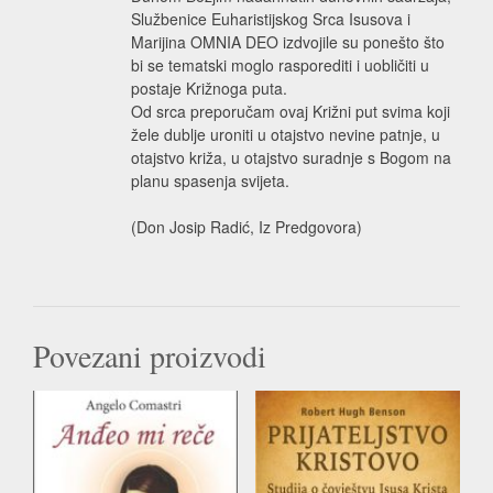
Službenice Euharistijskog Srca Isusova i
Marijina OMNIA DEO izdvojile su ponešto što
bi se tematski moglo rasporediti i uobličiti u
postaje Križnoga puta.
Od srca preporučam ovaj Križni put svima koji
žele dublje uroniti u otajstvo nevine patnje, u
otajstvo križa, u otajstvo suradnje s Bogom na
planu spasenja svijeta.
(Don Josip Radić, Iz Predgovora)
Povezani proizvodi