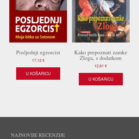
Posljednji egzorcist
Kako prepoznati zamke
Zloga, s dodatkom
17,12
€
12,61
€
U KOŠARICU
U KOŠARICU
NAJNOVIJE RECENZIJE