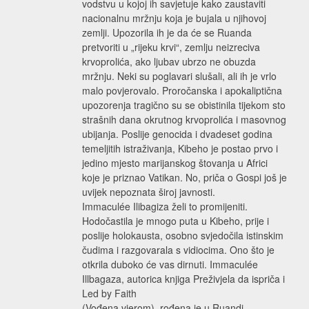
vodstvu u kojoj ih savjetuje kako zaustaviti
nacionalnu mržnju koja je bujala u njihovoj
zemlji. Upozorila ih je da će se Ruanda
pretvoriti u „rijeku krvi“, zemlju neizreciva
krvoprolića, ako ljubav ubrzo ne obuzda
mržnju. Neki su poglavari slušali, ali ih je vrlo
malo povjerovalo. Proročanska i apokaliptična
upozorenja tragično su se obistinila tijekom sto
strašnih dana okrutnog krvoprolića i masovnog
ubijanja. Poslije genocida i dvadeset godina
temeljitih istraživanja, Kibeho je postao prvo i
jedino mjesto marijanskog štovanja u Africi
koje je priznao Vatikan. No, priča o Gospi još je
uvijek nepoznata široj javnosti.
Immaculée Ilibagiza želi to promijeniti.
Hodočastila je mnogo puta u Kibeho, prije i
poslije holokausta, osobno svjedočila istinskim
čudima i razgovarala s vidiocima. Ono što je
otkrila duboko će vas dirnuti. Immaculée
Illbagaza, autorica knjiga Preživjela da ispriča i
Led by Faith
(Vođena vjerom), rođena je u Ruandi.