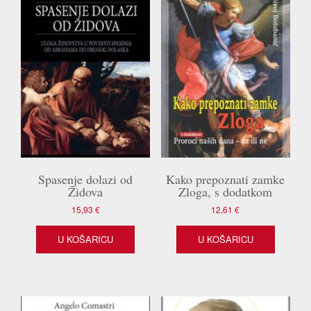
Spasenje dolazi od
Kako prepoznati zamke
Židova
Zloga, s dodatkom
15,93
€
12,61
€
U KOŠARICU
U KOŠARICU