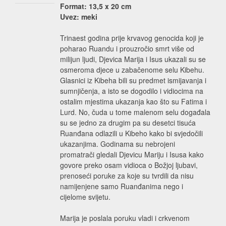
Format: 13,5 x 20 cm
Uvez: meki
Trinaest godina prije krvavog genocida koji je
poharao Ruandu i prouzročio smrt više od
milijun ljudi, Djevica Marija i Isus ukazali su se
osmeroma djece u zabačenome selu Kibehu.
Glasnici iz Kibeha bili su predmet ismijavanja i
sumnjičenja, a isto se dogodilo i vidiocima na
ostalim mjestima ukazanja kao što su Fatima i
Lurd. No, čuda u tome malenom selu događala
su se jedno za drugim pa su desetci tisuća
Ruanđana odlazili u Kibeho kako bi svjedočili
ukazanjima. Godinama su nebrojeni
promatrači gledali Djevicu Mariju i Isusa kako
govore preko osam vidioca o Božjoj ljubavi,
prenoseći poruke za koje su tvrdili da nisu
namijenjene samo Ruanđanima nego i
cijelome svijetu.
Marija je poslala poruku vladi i crkvenom