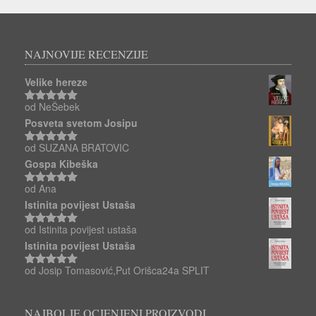
NAJNOVIJE RECENZIJE
Velike hereze
od NeŠebek
Ocjenjeno
5
od 5
Posveta svetom Josipu
od SUZANA BRATOVIC
Ocjenjeno
5
od 5
Gospa Kibeška
od Ana
Ocjenjeno
5
od 5
Istinita povijest Ustaša
od Istinita povijest ustaša
Ocjenjeno
5
od 5
Istinita povijest Ustaša
od Josip Tomasović,Put Orišca24a SPLIT
Ocjenjeno
5
od 5
NAJBOLJE OCJENJENI PROIZVODI