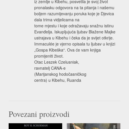
iz zemlje u Kibehu, posvetila je svoj život
pronalasku odgovora na ta pitanja i našemu
boljem razumijevanju poruka koje je Djevica
dala trima vidjelicama na
tome mjestu i koje odražavaju snažnu istinu
Evanđelja. Iskupljujuća ljubav Blažene Majke
ustrajava u Kibehu i čeka da je svijet otkrije.
Immaculée je vjerno opisala tu ljubav u knjizi
„Gospa Kibeška“. Ova će vam knjiga
promijeniti život.
Otac Leszek Czelusniak,
ravnatelj CANA-e
(Marijanskog hodočasničkog
centra) u Kibehu, Ruanda
Povezani proizvodi