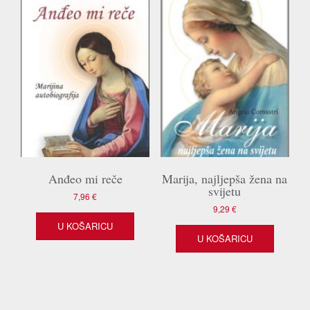
Anđeo mi reče
Marija, najljepša žena na
svijetu
7,96
€
9,29
€
U KOŠARICU
U KOŠARICU