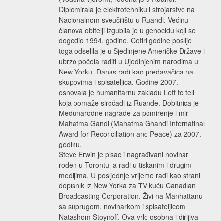
Diplomirala je elektrotehniku i strojarstvo na
Nacionalnom sveučilištu u Ruandi. Većinu
članova obitelji izgubila je u genocidu koji se
dogodio 1994. godine. Četiri godine poslije
toga odselila je u Sjedinjene Američke Države i
ubrzo počela raditi u Ujedinjenim narodima u
New Yorku. Danas radi kao predavačica na
skupovima i spisateljica. Godine 2007.
osnovala je humanitarnu zakladu Left to tell
koja pomaže siročadi iz Ruande. Dobitnica je
Međunarodne nagrade za pomirenje i mir
Mahatma Gandi (Mahatma Ghandi Internatinal
Award for Reconciliation and Peace) za 2007.
godinu.
Steve Erwin je pisac i nagrađivani novinar
rođen u Torontu, a radi u tiskanim i drugim
medijima. U posljednje vrijeme radi kao strani
dopisnik iz New Yorka za TV kuću Canadian
Broadcasting Corporation. Živi na Manhattanu
sa suprugom, novinarkom i spisateljicom
Natashom Stoynoff. Ova vrlo osobna i dirljiva