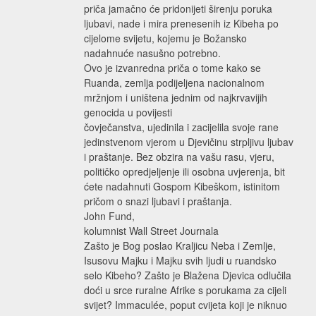
priča jamačno će pridonijeti širenju poruka
ljubavi, nade i mira prenesenih iz Kibeha po
cijelome svijetu, kojemu je Božansko
nadahnuće nasušno potrebno.
Ovo je izvanredna priča o tome kako se
Ruanda, zemlja podijeljena nacionalnom
mržnjom i uništena jednim od najkrvavijih
genocida u povijesti
čovječanstva, ujedinila i zacijelila svoje rane
jedinstvenom vjerom u Djevičinu strpljivu ljubav
i praštanje. Bez obzira na vašu rasu, vjeru,
političko opredjeljenje ili osobna uvjerenja, bit
ćete nadahnuti Gospom Kibeškom, istinitom
pričom o snazi ljubavi i praštanja.
John Fund,
kolumnist Wall Street Journala
Zašto je Bog poslao Kraljicu Neba i Zemlje,
Isusovu Majku i Majku svih ljudi u ruandsko
selo Kibeho? Zašto je Blažena Djevica odlučila
doći u srce ruralne Afrike s porukama za cijeli
svijet? Immaculée, poput cvijeta koji je niknuo