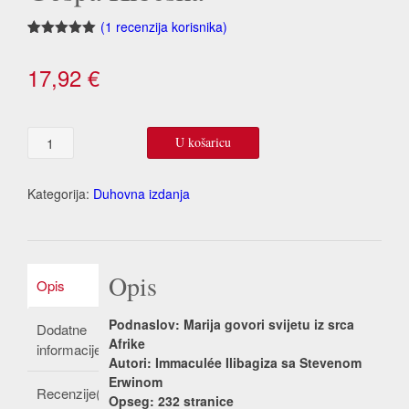
(
1
recenzija korisnika)
Korisnička
1
ocjena:
5.00
17,92
€
od ukupno
5 (
korisnika)
Gospa
U košaricu
Kibeška
količina
Kategorija:
Duhovna izdanja
Opis
Opis
Podnaslov: Marija govori svijetu iz srca
Dodatne
Afrike
informacije
Autori: Immaculée Ilibagiza sa Stevenom
Erwinom
Recenzije(1)
Opseg: 232 stranice