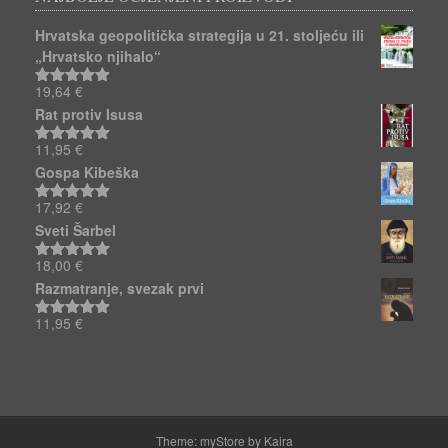
Hrvatska geopolitička strategija u 21. stoljeću ili
„Hrvatsko njihalo“
19,64
€
Ocjenjeno
5.00
od 5
Rat protiv Isusa
11,95
€
Ocjenjeno
5.00
od 5
Gospa Kibeška
17,92
€
Ocjenjeno
5.00
od 5
Sveti Šarbel
18,00
€
Ocjenjeno
5.00
od 5
Razmatranje, svezak prvi
11,95
€
Ocjenjeno
5.00
od 5
Theme: myStore by
Kaira