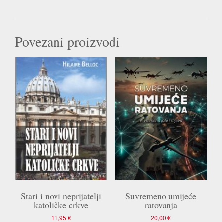
Povezani proizvodi
Stari i novi neprijatelji
Suvremeno umijeće
katoličke crkve
ratovanja
11,95
€
20,00
€