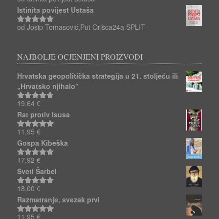
Ocjenjeno
5
od 5
Istinita povijest Ustaša
od Josip Tomasović,Put Orišca24a SPLIT
Ocjenjeno
5
od 5
NAJBOLJE OCJENJENI PROIZVODI
Hrvatska geopolitička strategija u 21. stoljeću ili
„Hrvatsko njihalo“
19,64
€
Ocjenjeno
5.00
od 5
Rat protiv Isusa
11,95
€
Ocjenjeno
5.00
od 5
Gospa Kibeška
17,92
€
Ocjenjeno
5.00
od 5
Sveti Šarbel
18,00
€
Ocjenjeno
5.00
od 5
Razmatranje, svezak prvi
11,95
€
Ocjenjeno