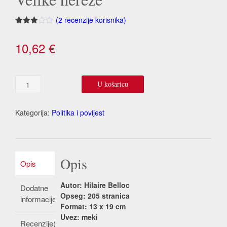
(
2
recenzije korisnika)
Korisničke
2
ocjene:
10,62
€
3.00
od
ukupno
5 (
korisnika)
Velike
U košaricu
hereze
količina
Kategorija:
Politika i povijest
Opis
Opis
Autor: Hilaire Belloc
Dodatne
Opseg: 205 stranica
informacije
Format: 13 x 19 cm
Uvez: meki
Recenzije(2)