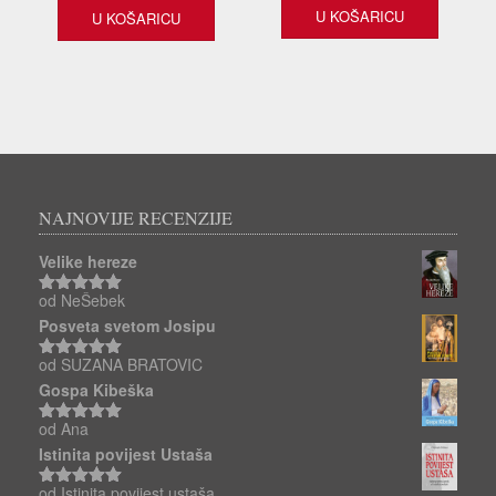
bila
je:
U KOŠARICU
U KOŠARICU
je:
14,60 €.
19,64 €.
NAJNOVIJE RECENZIJE
Velike hereze
od NeŠebek
Ocjenjeno
5
od 5
Posveta svetom Josipu
od SUZANA BRATOVIC
Ocjenjeno
5
od 5
Gospa Kibeška
od Ana
Ocjenjeno
5
od 5
Istinita povijest Ustaša
od Istinita povijest ustaša