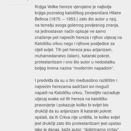
Knjiga Velike hereze vjerojatno je najbolja
knjiga poznatog katoličkog povjesničara Hilaire
Belloca (1870. – 1953.) zato što autor u njoj,
na temelju svoga golemog povijesnog znanja,
na jednostavan način opisuje ne samo
značenje pet najvećih hereza i njihov utjecaj na
Katoličku crkvu nego i njihove posljedice za
cijeli svijet. Tih pet hereza jesu arijanizam,
muhamedanstvo (islam), katarski pokret,
protestantizam i ono što autor u nedostatku
boljeg imena naziva “modernim napadom”.
I predviđa da su u tim međusobno različitim i
najvećim herezama sadržani svi mogući
napadi na Katoličku crkvu. Temeljito razrađuje
utjecaj svake od tih hereza na katoličko
pravovjerje i pokazuje koliko bi svijet bio
drukčiji da su arijanizam ili katarski pokret
opstali, da ih Crkva nije uništila, te koliko svijet
jest drukčiji zato što protestantizam jest opstao
iako je danas, kaže autor, “doktrinarno mrtav”.