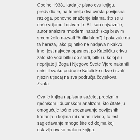
Godine 1938., kada je pisao ovu knjigu,
predvidio je, na temelju dva čvrsta povijesna
razloga, ponovno snaženje islama, što se u
naše vrijeme i ostvaruje. Ali, kao najvažnije,
autor analizira “moderni napad” (koji bi svim
srcem želio nazvati “Antikristom”) i pokazuje da
ta hereza, iako joj nitko ne nadjeva nikakvo
ime, jest najveća opasnost po Katoličku crkvu
zato što vodi bitku do smrti, bitku u kojoj su
neprijatelji Boga i Njegove Svete Vjere nakanili
uništiti svako područje Katoličke crkve i svaki
njezin utjecaj na sva područja čovjekova
života.
Ova je knjiga napisana sažeto, preciznim
rječnikom i dubinskom analizom, što čitatelju
omogućuje točno spoznavanje povijesnih
kretanja u kojima mi danas živimo, to jest
sagledavanje mnogo šire od dojma koji
ostavlja ovako malena knjiga.