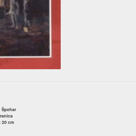
d Špehar
ranica
x 20 cm