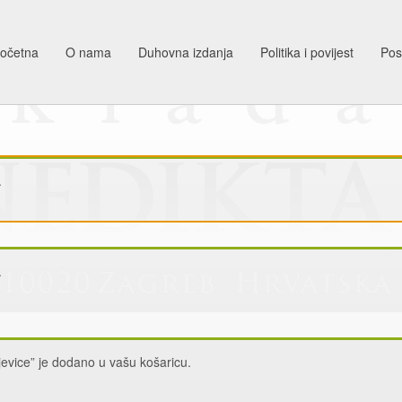
očetna
O nama
Duhovna izdanja
Politika i povijest
Pos
.
.
jevice” je dodano u vašu košaricu.