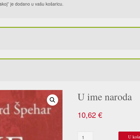
rskoj” je dodano u vašu košaricu.
U ime naroda
10,62
€
U
U koša