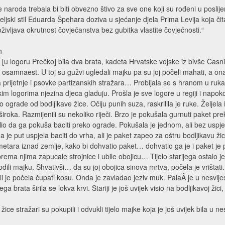
naroda trebala bi biti obvezno štivo za sve one koji su rođeni u poslije
teljski stil Eduarda Špehara doziva u sjećanje djela Prima Levija koja čita
oživljava okrutnost čovječanstva bez gubitka vlastite čovječnosti.“
h
u logoru Prečko] bila dva brata, kadeta Hrvatske vojske iz bivše Časn
 osamnaest. U toj su gužvi ugledali majku pa su joj počeli mahati, a ona
a prijetnje i psovke partizanskih stražara… Probijala se s hranom u ru
kim logorima njezina djeca gladuju. Prošla je sve logore u regiji i napo
 ograde od bodljikave žice. Očiju punih suza, raskrilila je ruke. Željela i
široka. Razmijenili su nekoliko riječi. Brzo je pokušala gurnuti paket pre
molio da ga pokuša baciti preko ograde. Pokušala je jednom, ali bez us
a je put uspjela baciti do vrha, ali je paket zapeo za oštru bodljikavu žic
 metara iznad zemlje, kako bi dohvatio paket… dohvatio ga je i paket je
ma njima zapucale strojnice i ubile obojicu… Tijelo starijega ostalo je
dili majku. Shvativši… da su joj obojica sinova mrtva, počela je vrištat
i je počela čupati kosu. Onda je zavladao jeziv muk. PalaÂ je u nesvijes
ga brata širila se lokva krvi. Stariji je još uvijek visio na bodljikavoj žic
ice stražari su pokupili i odvukli tijelo majke koja je još uvijek bila u nes