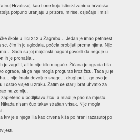
ratnoj Hrvatskoj, kao i one koje istinski zanima hrvatska
telja potpuno uranjaju u prizore, mirise, osjećaje i misli
ičke škole u Ilici 242 u Zagrebu… Jedan je imao petnaest
 se, čim ih je ugledala, počela probijati prema njima. Nije
kama… Sada su joj majčinski nagoni govorili da negdje u
kon ih je pronašla…
h je zagrliti, ali to nije bilo moguće. Žičana je ograda bila
ko ograde, ali ga nije mogla progurati kroz žicu. Tada ju je
pjeha… nije imala dovoljno snage… drugi put… gotovo je
u i ostao visjeti u zraku. Zatim se stariji brat uhvatio za
 pao na zemlju.
 zapleteno u bodljikavu žicu, a mlađi je pao na mjestu.
i. Nikada nisam čuo takav strašan vrisak. Nije mogla
t.
i, a krv je s njega lila kao crvena kiša po hrani razasutoj po
vijesti.