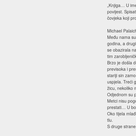
„Knjiga… U ime 
povijest. Spisa
čovjeka koji pr
Michael Palaic
Među nama su [
godina, a drugi
se obazirala n
tim zarobljenič
Brzo je došla do
previsoka i pre
stariji sin za
uspjela. Treći g
žicu, nekoliko
Odjednom su pre
Metci nisu pogo
prestati… U bol
Oko tijela mlađe
tlu.
S druge strane ž