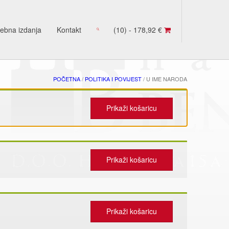
ebna izdanja
Kontakt
(10) -
178,92
€
POČETNA
/
POLITIKA I POVIJEST
/ U IME NARODA
Prikaži košaricu
Prikaži košaricu
Prikaži košaricu