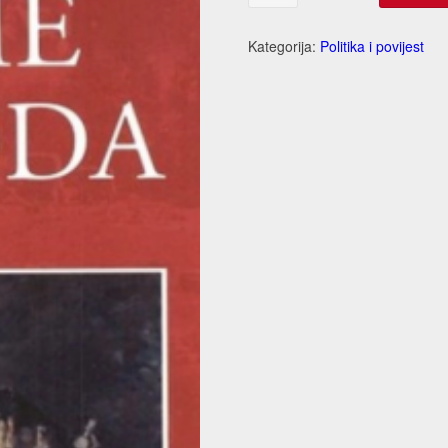
ime
naroda
količina
Kategorija:
Politika i povijest