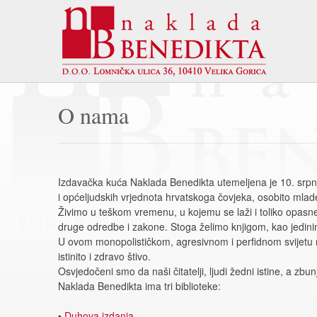
O nama
Izdavačka kuća Naklada Benedikta utemeljena je 10. srpnja 
i općeljudskih vrjednota hrvatskoga čovjeka, osobito mlad
Živimo u teškom vremenu, u kojemu se laži i toliko opasne 
druge odredbe i zakone. Stoga želimo knjigom, kao jedinim
U ovom monopolističkom, agresivnom i perfidnom svijetu mo
istinito i zdravo štivo.
Osvjedočeni smo da naši čitatelji, ljudi žedni istine, a zb
Naklada Benedikta ima tri biblioteke:
•
Duhova izdanja