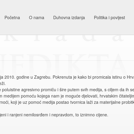
Početna
O nama
Duhovna izdanja
Politika i povijest
2010. godine u Zagrebu. Pokrenuta je kako bi promicala istinu o Hrvatsk
eži.
poluistine agresivno promiču i šire putem svih medija, s ciljem da ih se 
 medijem pomoću kojega nam je moguće djelovati, hrvatskim čitateljima
ći, koji je uz pomoć medija postao tvornica laži za materijalne probitk
unjeni i ranjeni nemilosrđem i nepravdom, to iznimno cijene.