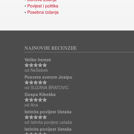
•
Povijest i politika
•
Posebna izdanja
NAJNOVIJE RECENZIJE
Velike hereze
od NeŠebek
Ocjenjeno
5
od 5
Posveta svetom Josipu
od SUZANA BRATOVIC
Ocjenjeno
5
od 5
Gospa Kibeška
od Ana
Ocjenjeno
5
od 5
Istinita povijest Ustaša
od Istinita povijest ustaša
Ocjenjeno
5
od 5
Istinita povijest Ustaša