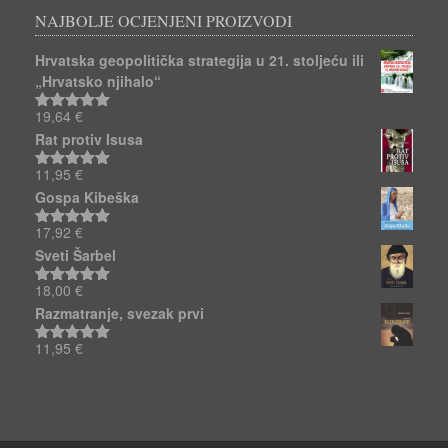
NAJBOLJE OCJENJENI PROIZVODI
Hrvatska geopolitička strategija u 21. stoljeću ili
„Hrvatsko njihalo“
19,64
€
Ocjenjeno
5.00
od 5
Rat protiv Isusa
11,95
€
Ocjenjeno
5.00
od 5
Gospa Kibeška
17,92
€
Ocjenjeno
5.00
od 5
Sveti Šarbel
18,00
€
Ocjenjeno
5.00
od 5
Razmatranje, svezak prvi
11,95
€
Ocjenjeno
5.00
od 5