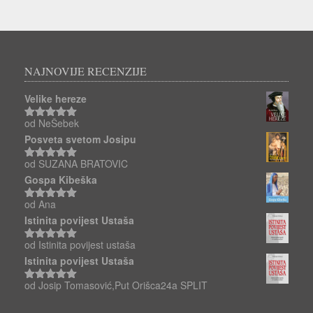
NAJNOVIJE RECENZIJE
Velike hereze
od NeŠebek
Ocjenjeno
5
od 5
Posveta svetom Josipu
od SUZANA BRATOVIC
Ocjenjeno
5
od 5
Gospa Kibeška
od Ana
Ocjenjeno
5
od 5
Istinita povijest Ustaša
od Istinita povijest ustaša
Ocjenjeno
5
od 5
Istinita povijest Ustaša
od Josip Tomasović,Put Orišca24a SPLIT
Ocjenjeno
5
od 5