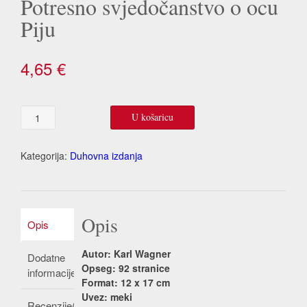
Potresno svjedočanstvo o ocu
Piju
4,65
€
Potresno
U košaricu
svjedočanstvo
o
ocu
Kategorija:
Duhovna izdanja
Piju
količina
Opis
Opis
Autor: Karl Wagner
Dodatne
Opseg: 92 stranice
informacije
Format: 12 x 17 cm
Uvez: meki
Recenzije(0)