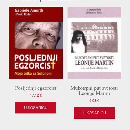
Posljednji egzorcist
Mukotrpni put svetosti
Leonije Martin
17,12
€
9,03
€
U KOŠARICU
U KOŠARICU