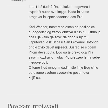
Ima li još čuda? Da, itekako!, odgovara i
svjedoči autor ove knjige. Kada bi samo
progovorile ispovjedaonice oca Pija!
Karl Wagner, nasmrt bolestan od posljedica
dugogodišnjeg zarobljeništva u Sibiru, usnuo je
oca Pija kako ga zove da dođe k njemu.
Otputovao je iz Beča u San Giovanni Rotondo i
ondje živio devet mjeseci. Susreo se s ocem
Pijom devet puta. Bog ga je preko oca Pija
sasvim ozdravio – otac Pio preuzeo je na sebe
njegove boli.
O tome i još mnogim čudim što ih je Bog činio
po ovome svetom svećeniku govori ova
knjižica.
Povezani proizvodi