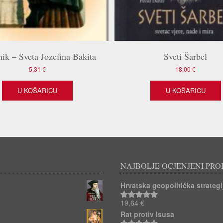
ik – Sveta Jozefina Bakita
Sveti Šarbel
5,31
€
18,00
€
U KOŠARICU
U KOŠARICU
NAJBOLJE OCJENJENI PRO
Hrvatska geopolitička strategij
19,64
€
Ocjenjeno
5.00
od 5
Rat protiv Isusa