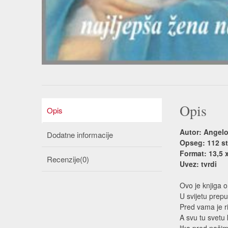
Opis
Opis
Autor: Angel
Dodatne informacije
Opseg: 112 st
Format: 13,5 
Recenzije(0)
Uvez: tvrdi
Ovo je knjiga o 
U svijetu prepu
Pred vama je ri
A svu tu svetu 
lika pred našim