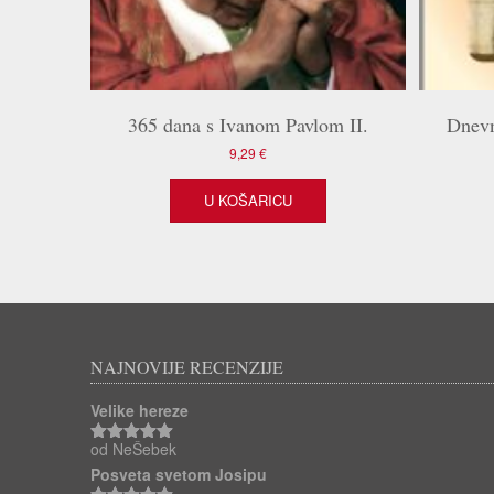
365 dana s Ivanom Pavlom II.
Dnevn
9,29
€
U KOŠARICU
NAJNOVIJE RECENZIJE
Velike hereze
od NeŠebek
Ocjenjeno
5
od 5
Posveta svetom Josipu