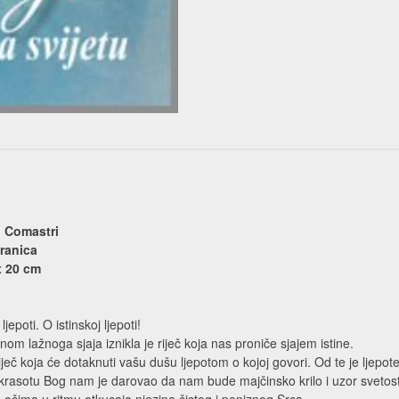
o Comastri
ranica
x 20 cm
ljepoti. O istinskoj ljepoti!
nom lažnoga sjaja iznikla je riječ koja nas proniče sjajem istine.
ječ koja će dotaknuti vašu dušu ljepotom o kojoj govori. Od te je ljepote
krasotu Bog nam je darovao da nam bude majčinsko krilo i uzor svetosti.
 očima u ritmu otkucaja njezina čistog i poniznog Srca.