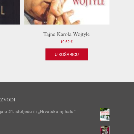
Tajne Karola Wojtyle
10,62
€
U KOŠARICU
IZVODI
a u 21. stoljeću ili „Hrvatsko njihalo“