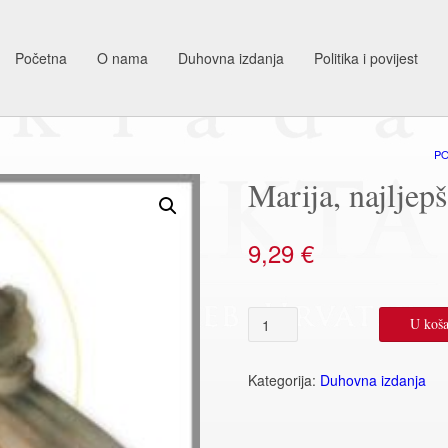
Početna
O nama
Duhovna izdanja
Politika i povijest
P
Marija, najljepš
9,29
€
Marija,
U koša
najljepša
žena
na
Kategorija:
Duhovna izdanja
svijetu
količina