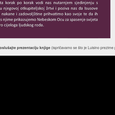
poslušajte prezentaciju knjige
(ispričavamo se što je Luisino prezime