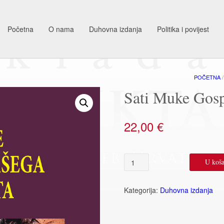
Početna
O nama
Duhovna izdanja
Politika i povijest
POČETNA
Sati Muke Gosp
22,00
€
Sati
U koša
Muke
Gospodina
našega
Kategorija:
Duhovna izdanja
Isusa
Krista
količina