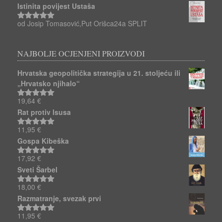
od 5
Istinita povijest Ustaša
od Josip Tomasović,Put Orišca24a SPLIT
Ocjenjeno
5
od 5
NAJBOLJE OCJENJENI PROIZVODI
Hrvatska geopolitička strategija u 21. stoljeću ili
„Hrvatsko njihalo“
19,64
€
Ocjenjeno
5.00
od 5
Rat protiv Isusa
11,95
€
Ocjenjeno
5.00
od 5
Gospa Kibeška
17,92
€
Ocjenjeno
5.00
od 5
Sveti Šarbel
18,00
€
Ocjenjeno
5.00
od 5
Razmatranje, svezak prvi
11,95
€
Ocjenjeno