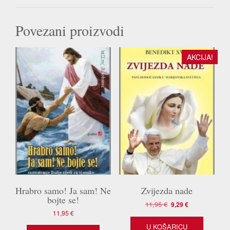
Povezani proizvodi
AKCIJA!
Hrabro samo! Ja sam! Ne
Zvijezda nade
bojte se!
Izvorna
Trenutna
11,95
€
9,29
€
cijena
cijena
11,95
€
bila
je:
U KOŠARICU