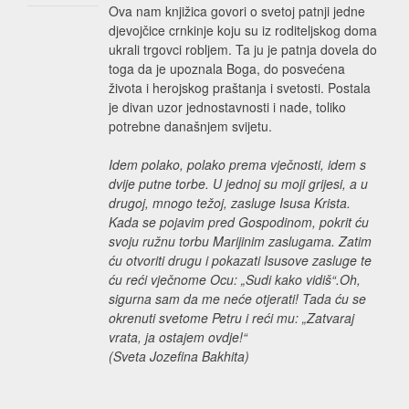
Ova nam knjižica govori o svetoj patnji jedne
djevojčice crnkinje koju su iz roditeljskog doma
ukrali trgovci robljem. Ta ju je patnja dovela do
toga da je upoznala Boga, do posvećena
života i herojskog praštanja i svetosti. Postala
je divan uzor jednostavnosti i nade, toliko
potrebne današnjem svijetu.
Idem polako, polako prema vječnosti, idem s
dvije putne torbe. U jednoj su moji grijesi, a u
drugoj, mnogo težoj, zasluge Isusa Krista.
Kada se pojavim pred Gospodinom, pokrit ću
svoju ružnu torbu Marijinim zaslugama. Zatim
ću otvoriti drugu i pokazati Isusove zasluge te
ću reći vječnome Ocu: „Sudi kako vidiš“.Oh,
sigurna sam da me neće otjerati! Tada ću se
okrenuti svetome Petru i reći mu: „Zatvaraj
vrata, ja ostajem ovdje!“
(Sveta Jozefina Bakhita)