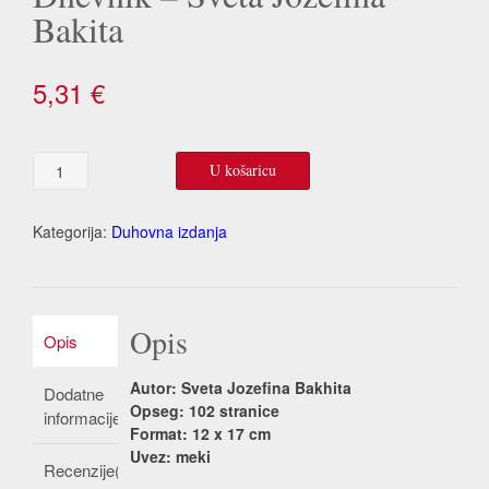
Bakita
5,31
€
Dnevnik
U košaricu
-
Sveta
Jozefina
Kategorija:
Duhovna izdanja
Bakita
količina
Opis
Opis
Autor: Sveta Jozefina Bakhita
Dodatne
Opseg: 102 stranice
informacije
Format: 12 x 17 cm
Uvez: meki
Recenzije(0)