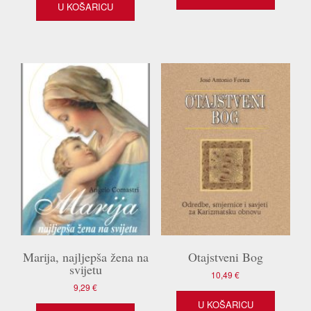
je:
9,29 €.
U KOŠARICU
11,95 €.
Marija, najljepša žena na
Otajstveni Bog
svijetu
10,49
€
9,29
€
U KOŠARICU