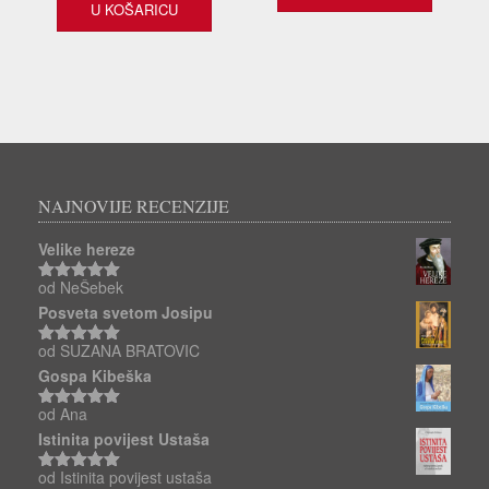
U KOŠARICU
NAJNOVIJE RECENZIJE
Velike hereze
od NeŠebek
Ocjenjeno
5
od 5
Posveta svetom Josipu
od SUZANA BRATOVIC
Ocjenjeno
5
od 5
Gospa Kibeška
od Ana
Ocjenjeno
5
od 5
Istinita povijest Ustaša
od Istinita povijest ustaša
Ocjenjeno
5