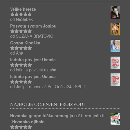
Velike hereze
od NeŠebek
Ocjenjeno
5
od 5
Posveta svetom Josipu
od SUZANA BRATOVIC
Ocjenjeno
5
od 5
Gospa Kibeška
od Ana
Ocjenjeno
5
od 5
Istinita povijest Ustaša
od Istinita povijest ustaša
Ocjenjeno
5
od 5
Istinita povijest Ustaša
od Josip Tomasović,Put Orišca24a SPLIT
Ocjenjeno
5
od 5
NAJBOLJE OCJENJENI PROIZVODI
Hrvatska geopolitička strategija u 21. stoljeću ili
„Hrvatsko njihalo“