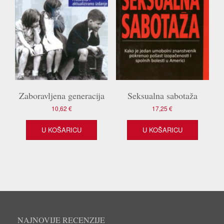
Zaboravljena generacija
Seksualna sabotaža
10,62
€
17,25
€
U KOŠARICU
U KOŠARICU
NAJNOVIJE RECENZIJE