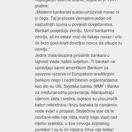
godine:
„Moderni bankarski sustav proizvodi novac ni
iz čega. Taj je proces vjerojatno jedan od
najčudnijih izuma u povijesti čovječanstva.
Bankari posjeduju zemlju. Uzmi bankarima
zemlju, ali im ostavi moć da tiskaju novac i vrlo
će brzo opet imati dovoljno novca da otkupe tu
zemlju.“
Jedna mala skupina privatnih bankara u
tajnosti vlada našim svijetom. Ti bankari ne
upravljaju samo američkom Bankom za
savezne rezerve ni Europskom središnjom
bankom nego i naddržavnim organizacijama
kao što su UN, Svjetska banka, MMF i Banka
za međunarodna poravnanja. Manipuliraju
cijenom zlata i srebra, svjesno su prouzročili
balon nekretnina i krizu banaka te namjerno
vode svijet u propast. Stoljećima star cilj te
novčane elite nije ništa manji nego vlast nad
cijelim svjetska, u ime novoga svjetskog
poretka! I za to im nijedna žrtva nije teška!