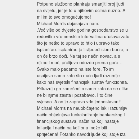
Potpuno službeno planiraju smanjiti broj ljudi
na svijetu, jer je to u njihovim očima nužno. A
mi im to sve omogućujemo!
Michael Morris objašnjava nam:
„Već više od dvjesto godina gospodarstvo se u
redovitim vremenskim intervalima urušava zato
što je netko to upravo to htio i upravo tako
isplanirao. Isplanirao je i sljedeći slom burze, a
on će brzo doći. Na taj se način novac, a s
njime i moć, prelijeva odozdo prema gore…
Svako malo padamo na iste fore. To im
uspijeva samo zato što malo ljudi razumije
kako naš svjetski financijski sustav funkcionira.
Prikazuju ga zamršenim samo zato da se nitko
ne bi njime zaista i pozabavio. I to čine
svjesno. A on je zapravo vrlo jednostavan!“
Michael Morris na neuobičajeno lak i razumljiv
način objašnjava funkcioniranje bankarskog i
financijskog sustava, način na koji nastaje
inflacija i način na koji ona može biti
spriječena! Potanko navodi ljude koji stoje iza