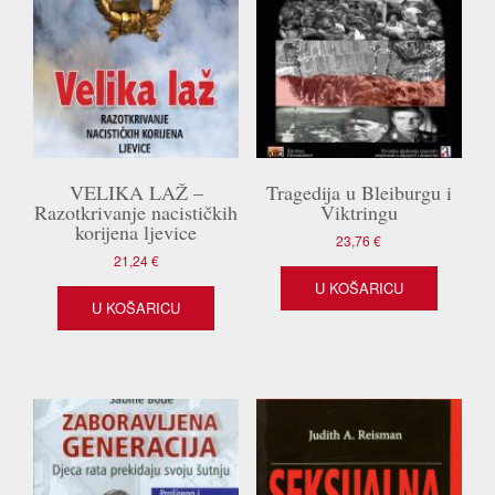
VELIKA LAŽ –
Tragedija u Bleiburgu i
Razotkrivanje nacističkih
Viktringu
korijena ljevice
23,76
€
21,24
€
U KOŠARICU
U KOŠARICU