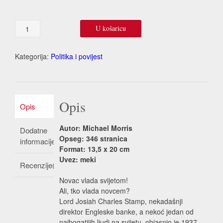
Ono
U košaricu
što
ne
biste
Kategorija:
Politika i povijest
smijeli
znati
količina
Opis
Opis
Autor: Michael Morris
Dodatne
Opseg: 346 stranica
informacije
Format: 13,5 x 20 cm
Uvez: meki
Recenzije(0)
Novac vlada svijetom!
Ali, tko vlada novcem?
Lord Josiah Charles Stamp, nekadašnji
direktor Engleske banke, a nekoć jedan od
najbogatijih ljudi na svijetu, objasnio je 1937.