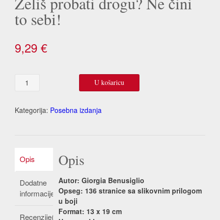
Želiš probati drogu? Ne čini
to sebi!
9,29
€
Želiš
U košaricu
probati
drogu?
Ne
Kategorija:
Posebna izdanja
čini
to
sebi!
količina
Opis
Opis
Autor: Giorgia Benusiglio
Dodatne
Opseg: 136 stranice sa slikovnim prilogom
informacije
u boji
Format: 13 x 19 cm
Recenzije(0)