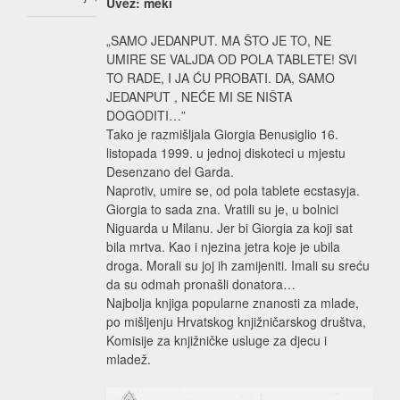
Uvez: meki
„SAMO JEDANPUT. MA ŠTO JE TO, NE
UMIRE SE VALJDA OD POLA TABLETE! SVI
TO RADE, I JA ĆU PROBATI. DA, SAMO
JEDANPUT , NEĆE MI SE NIŠTA
DOGODITI…”
Tako je razmišljala Giorgia Benusiglio 16.
listopada 1999. u jednoj diskoteci u mjestu
Desenzano del Garda.
Naprotiv, umire se, od pola tablete ecstasyja.
Giorgia to sada zna. Vratili su je, u bolnici
Niguarda u Milanu. Jer bi Giorgia za koji sat
bila mrtva. Kao i njezina jetra koje je ubila
droga. Morali su joj ih zamijeniti. Imali su sreću
da su odmah pronašli donatora…
Najbolja knjiga popularne znanosti za mlade,
po mišljenju Hrvatskog knjižničarskog društva,
Komisije za knjižničke usluge za djecu i
mladež.