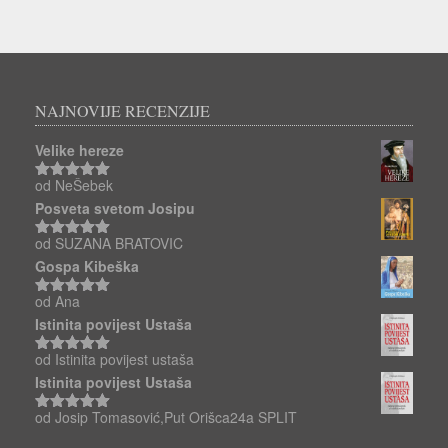
NAJNOVIJE RECENZIJE
Velike hereze
od NeŠebek
Ocjenjeno
5
od 5
Posveta svetom Josipu
od SUZANA BRATOVIC
Ocjenjeno
5
od 5
Gospa Kibeška
od Ana
Ocjenjeno
5
od 5
Istinita povijest Ustaša
od Istinita povijest ustaša
Ocjenjeno
5
od 5
Istinita povijest Ustaša
od Josip Tomasović,Put Orišca24a SPLIT
Ocjenjeno
5
od 5