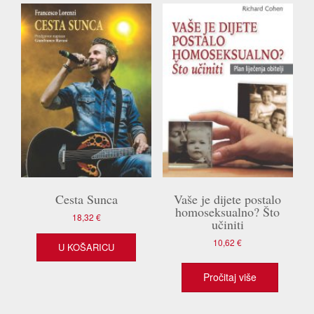
Cesta Sunca
Vaše je dijete postalo
homoseksualno? Što
18,32
€
učiniti
10,62
€
U KOŠARICU
Pročitaj više