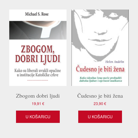
Zbogom dobri ljudi
Čudesno je biti žena
19,91
€
23,90
€
U KOŠARICU
U KOŠARICU