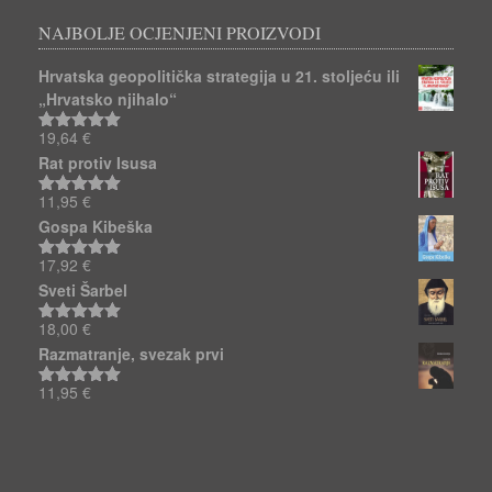
NAJBOLJE OCJENJENI PROIZVODI
Hrvatska geopolitička strategija u 21. stoljeću ili
„Hrvatsko njihalo“
19,64
€
Ocjenjeno
5.00
od 5
Rat protiv Isusa
11,95
€
Ocjenjeno
5.00
od 5
Gospa Kibeška
17,92
€
Ocjenjeno
5.00
od 5
Sveti Šarbel
18,00
€
Ocjenjeno
5.00
od 5
Razmatranje, svezak prvi
11,95
€
Ocjenjeno
5.00
od 5