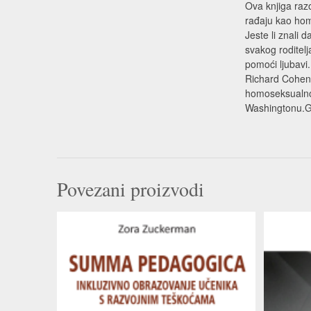
Ova knjiga raz
rađaju kao hom
Jeste li znali 
svakog roditelj
pomoći ljubavi.
Richard Cohen r
homoseksualno?
Washingtonu.Go
Povezani proizvodi