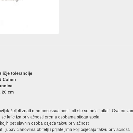
ličje tolerancije
rd Cohen
ranica
x 20 cm
vijek željeli znati o homoseksualnosti, ali ste se bojali pitati. Ova će 
e se krije iza privlačnosti prema osobama sitoga spola
kojih pet slavnih osoba osjeća takvu privlačnost
i ljubav članovima obitelji i prijateljima koji osjećaju takvu privlačnost.