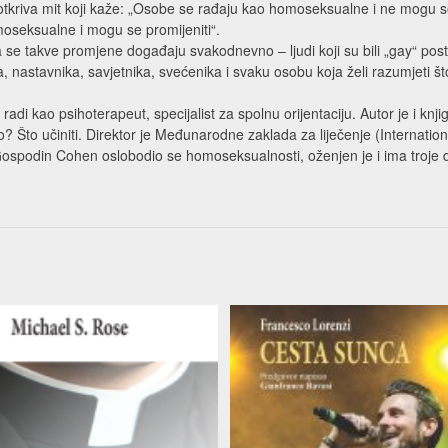
otkriva mit koji kaže: „Osobe se rađaju kao homoseksualne i ne mogu se 
oseksualne i mogu se promijeniti“.
da se takve promjene događaju svakodnevno – ljudi koji su bili „gay“ pos
a, nastavnika, savjetnika, svećenika i svaku osobu koja želi razumjeti 
adi kao psihoterapeut, specijalist za spolnu orijentaciju. Autor je i knj
 Što učiniti. Direktor je Međunarodne zaklada za liječenje (Internatio
spodin Cohen oslobodio se homoseksualnosti, oženjen je i ima troje 