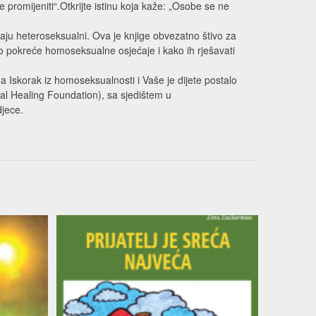
promijeniti“.Otkrijte istinu koja kaže: „Osobe se ne
taju heteroseksualni. Ova je knjige obvezatno štivo za
što pokreće homoseksualne osjećaje i kako ih rješavati
iga Iskorak iz homoseksualnosti i Vaše je dijete postalo
nal Healing Foundation), sa sjedištem u
djece.