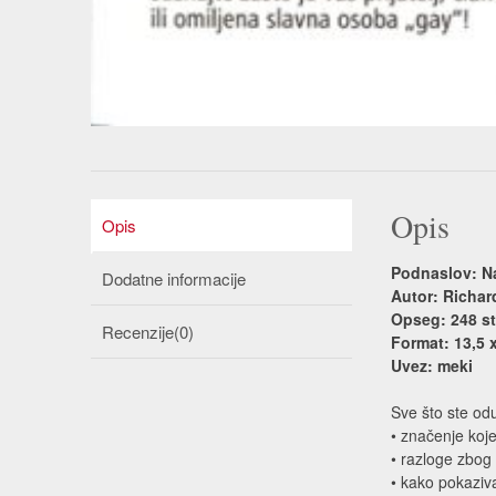
Opis
Opis
Podnaslov: Na
Dodatne informacije
Autor: Richa
Opseg: 248 st
Recenzije(0)
Format: 13,5 
Uvez: meki
Sve što ste odu
• značenje koj
• razloge zbog 
• kako pokazivat