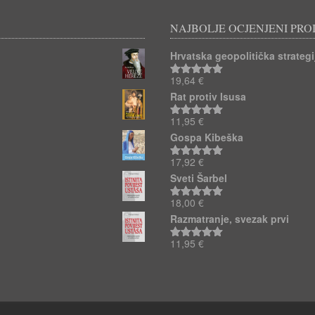
NAJBOLJE OCJENJENI PRO
Hrvatska geopolitička strategij
19,64
€
Ocjenjeno
5.00
od 5
Rat protiv Isusa
11,95
€
Ocjenjeno
5.00
od 5
Gospa Kibeška
17,92
€
Ocjenjeno
5.00
od 5
Sveti Šarbel
18,00
€
Ocjenjeno
5.00
od 5
Razmatranje, svezak prvi
11,95
€
Ocjenjeno
5.00
od 5