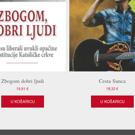
Zbogom dobri ljudi
Cesta Sunca
19,91
€
18,32
€
U KOŠARICU
U KOŠARICU