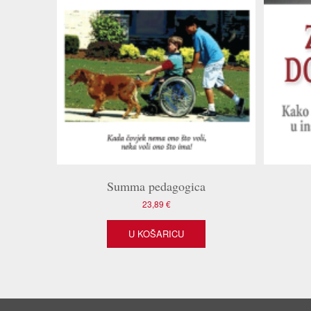
Summa pedagogica
23,89
€
U KOŠARICU