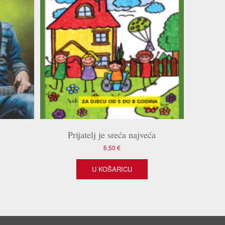
Prijatelj je sreća najveća
6,50
€
U KOŠARICU