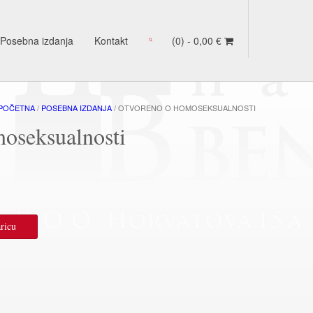
Posebna izdanja
Kontakt
(0) -
0,00
€
POČETNA
/
POSEBNA IZDANJA
/ OTVORENO O HOMOSEKSUALNOSTI
oseksualnosti
nutna
ena
ricu
95 €.