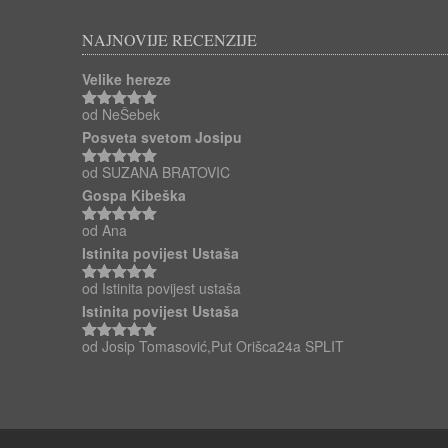
NAJNOVIJE RECENZIJE
Velike hereze
od NeŠebek
Ocjenjeno
5
od 5
Posveta svetom Josipu
od SUZANA BRATOVIC
Ocjenjeno
5
od 5
Gospa Kibeška
od Ana
Ocjenjeno
5
od 5
Istinita povijest Ustaša
od Istinita povijest ustaša
Ocjenjeno
5
od 5
Istinita povijest Ustaša
od Josip Tomasović,Put Orišca24a SPLIT
Ocjenjeno
5
od 5