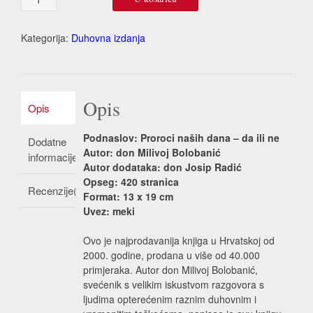
prepoznati
zamke
Zloga,
Kategorija:
Duhovna izdanja
s
dodatkom
količina
Opis
Opis
Podnaslov: Proroci naših dana – da ili ne
Dodatne
Autor: don Milivoj Bolobanić
informacije
Autor dodataka: don Josip Radić
Opseg: 420 stranica
Recenzije(0)
Format: 13 x 19 cm
Uvez: meki
Ovo je najprodavanija knjiga u Hrvatskoj od
2000. godine, prodana u više od 40.000
primjeraka. Autor don Milivoj Bolobanić,
svećenik s velikim iskustvom razgovora s
ljudima opterećenim raznim duhovnim i