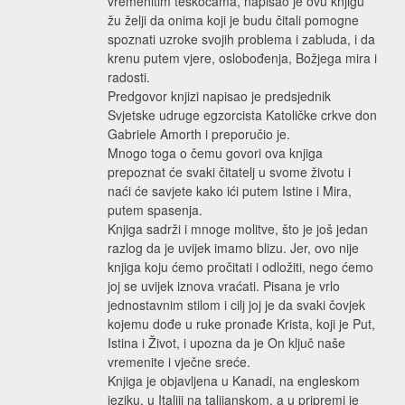
vremenitim teškoćama, napisao je ovu knjigu
žu želji da onima koji je budu čitali pomogne
spoznati uzroke svojih problema i zabluda, i da
krenu putem vjere, oslobođenja, Božjega mira i
radosti.
Predgovor knjizi napisao je predsjednik
Svjetske udruge egzorcista Katoličke crkve don
Gabriele Amorth i preporučio je.
Mnogo toga o čemu govori ova knjiga
prepoznat će svaki čitatelj u svome životu i
naći će savjete kako ići putem Istine i Mira,
putem spasenja.
Knjiga sadrži i mnoge molitve, što je još jedan
razlog da je uvijek imamo blizu. Jer, ovo nije
knjiga koju ćemo pročitati i odložiti, nego ćemo
joj se uvijek iznova vraćati. Pisana je vrlo
jednostavnim stilom i cilj joj je da svaki čovjek
kojemu dođe u ruke pronađe Krista, koji je Put,
Istina i Život, i upozna da je On ključ naše
vremenite i vječne sreće.
Knjiga je objavljena u Kanadi, na engleskom
jeziku, u Italiji na talijanskom, a u pripremi je