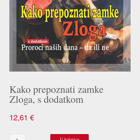
Kako prepoznati zamke
Zloga, s dodatkom
12,61
€
Kako
U košaricu