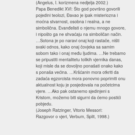
(Angelus, I. korizmena nedjelja 2002.)
Papa Benedikt XVI: Što god površno govorili
pojedini teolozi, Đavao je ipak misteriozna i
moćna stvarnost, osobna i realna, a ne
simbolična. Evanđelisti o njemu mnogo govore,
i nipošto ga ne shvaćaju na simboličan način.
…Sotona je po naravi onaj koji rastače, ništi
svaki odnos, kako onaj čovjeka sa samim
sobom tako i onaj među ljudima. …Ne trebamo
se pripustiti mentalitetu tolikih vjernika danas,
koji misle da se dovoljno ponašati onako kako
s ponaša većina. …Kršćanin mora otkriti da
zadaća egzorcista mora ponovno poprimiti onu
aktualnost koju je posjedovala na početcima
vjere. …Ako pak ostanemo sjedinjeni s
Kristom, možemo biti sigurni da ćemo postići
pobjedu.
(Joseph Ratzinger, Vitorio Messori:
Razgovor o vjeri, Verbum, Split, 1998.)