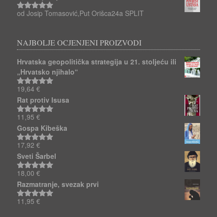
od Josip Tomasović,Put Orišca24a SPLIT
Ocjenjeno
5
od 5
NAJBOLJE OCJENJENI PROIZVODI
Hrvatska geopolitička strategija u 21. stoljeću ili
„Hrvatsko njihalo“
19,64
€
Ocjenjeno
5.00
od 5
Rat protiv Isusa
11,95
€
Ocjenjeno
5.00
od 5
Gospa Kibeška
17,92
€
Ocjenjeno
5.00
od 5
Sveti Šarbel
18,00
€
Ocjenjeno
5.00
od 5
Razmatranje, svezak prvi
11,95
€
Ocjenjeno
5.00
od 5