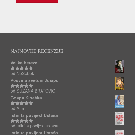
NAJNOVIJE RECENZIJE
Velike hereze
od NeŠebek
Ocjenjeno
5
od 5
Posveta svetom Josipu
od SUZANA BRATOVIC
Ocjenjeno
5
od 5
Gospa Kibeška
od Ana
Ocjenjeno
5
od 5
Istinita povijest Ustaša
od Istinita povijest ustaša
Ocjenjeno
5
od 5
Istinita povijest Ustaša