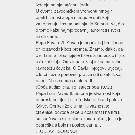
izdanje na njemačkom jeziku.
U ovome zavodničkom vremenu mnogih
opakih zamki Zloga mnogo je onih koji
zanemaruju i samo postojanje Sotone. No, što
o tome kažu najmjerodavniji autoriteti i sveci
naših dana:
Papa Pavao VI: Đavao je neprijatelj broj jedan,
on je zavodnik bez premca. Znamo, dakle, da
ovo tamno i zbunjujuće biće uistinu postoji i još
uvijek djeluje. On vreba u zasjedi na moralnu
ravnotežu čovjeka. O Đavlu i njegovu utjecaju
bilo bi nužno ponovno proučavati u katoličkoj
nauci, što se danas malo radi.
(Opća audijencija, 15. studenoga 1972.)
Papa Ivan Pavao II: Sotona je stvarnost koja
neprestano djeluje na ljudske putove i putove
Crkve. Oni koji žele umanjiti važnost te
činjenice, dovode sebe u opasnost i na kraju
se suočavaju s gorkim razočarenjem; jer to je
pogreška s bolnim posljedicama…
…ODLAZI, SOTONO!