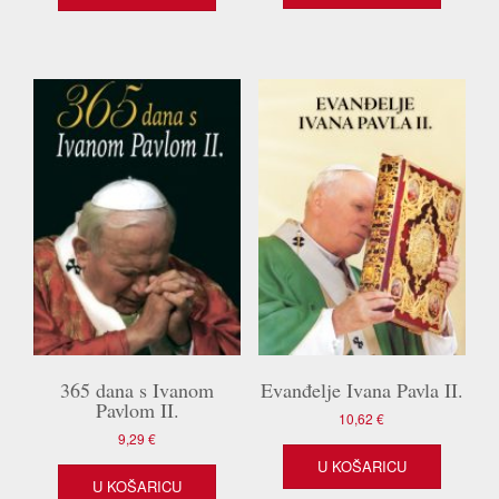
11,95 €.
365 dana s Ivanom
Evanđelje Ivana Pavla II.
Pavlom II.
10,62
€
9,29
€
U KOŠARICU
U KOŠARICU