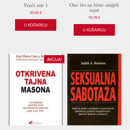
Ono što ne biste smijeli
Vrući mir 1
znati
30,00
€
19,78
€
U KOŠARICU
U KOŠARICU
AKCIJA!