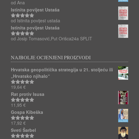
od Ana
Ocjenjeno
5
od 5
Istinita povijest Ustaša
od Istinita povijest ustaša
Ocjenjeno
5
od 5
Istinita povijest Ustaša
od Josip Tomasović,Put Orišca24a SPLIT
Ocjenjeno
5
od 5
NAJBOLJE OCJENJENI PROIZVODI
Hrvatska geopolitička strategija u 21. stoljeću ili
„Hrvatsko njihalo“
19,64
€
Ocjenjeno
5.00
od 5
Rat protiv Isusa
11,95
€
Ocjenjeno
5.00
od 5
Gospa Kibeška
17,92
€
Ocjenjeno
5.00
od 5
Sveti Šarbel