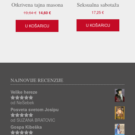
Otkrivena tajna masona
Seksualna sabotaža
Izvorna
Trenutna
19,64
€
17,25
€
14,60
€
cijena
cijena
bila
je:
U KOŠARICU
U KOŠARICU
je:
14,60 €.
19,64 €.
NAJNOVIJE RECENZIJE
Velike hereze
od NeŠebek
Ocjenjeno
5
od 5
Posveta svetom Josipu
od SUZANA BRATOVIC
Ocjenjeno
5
od 5
Gospa Kibeška