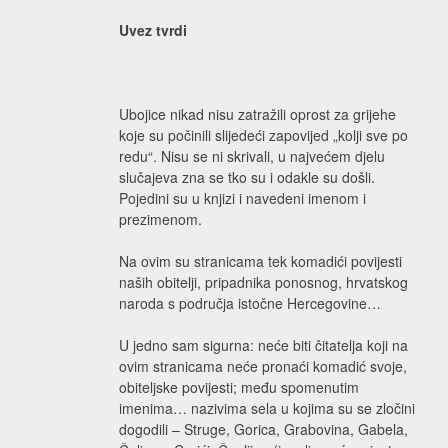
Uvez tvrdi
Ubojice nikad nisu zatražili oprost za grijehe
koje su počinili slijedeći zapovijed „kolji sve po
redu“. Nisu se ni skrivali, u najvećem djelu
slučajeva zna se tko su i odakle su došli.
Pojedini su u knjizi i navedeni imenom i
prezimenom.
Na ovim su stranicama tek komadići povijesti
naših obitelji, pripadnika ponosnog, hrvatskog
naroda s područja istočne Hercegovine…
U jedno sam sigurna: neće biti čitatelja koji na
ovim stranicama neće pronaći komadić svoje,
obiteljske povijesti; među spomenutim
imenima… nazivima sela u kojima su se zločini
dogodili – Struge, Gorica, Grabovina, Gabela,