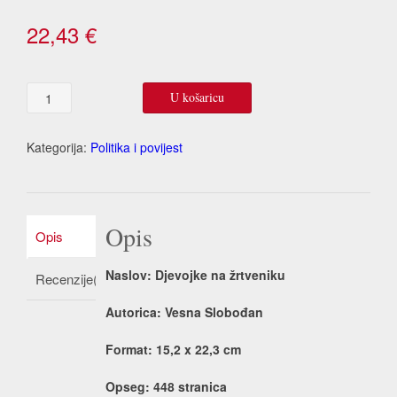
22,43
€
Djevojke
U košaricu
na
žrtveniku
količina
Kategorija:
Politika i povijest
Opis
Opis
Naslov: Djevojke na žrtveniku
Recenzije(0)
Autorica: Vesna Slobođan
Format: 15,2 x 22,3 cm
Opseg: 448 stranica