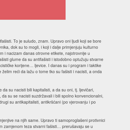
fašisti. To je suludo, znam. Upravo oni ljudi koji se bore
nika, dok su to mogli, i koji i dalje primjenjuju kulturno
zam i nacizam danas otrovne etikete, najotrovnije u
ašisti glume da su antifašisti i istodobno optužuju stvarne
acističke korijene… ljevice. I danas su i program i taktike
želim reći da lažu o tome tko su fašisti i nacisti, a onda
 nacisti bili kapitalisti, a da su oni, tj. ljevičari,
j, da su se nacisti suzdržavali i bili spolno konvencionalni,
rugi su antikapitalisti, antikršćani (po vjerovanju i po
mjenjive na njih same. Upravo ti samoproglašeni protivnici
nom zamjenom teza stvarni fašisti… prerušavaju se u