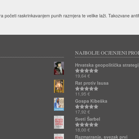
ra početi raskrinkavanjem punih razmjera te velike laži. Takozvane antifaš
NAJBOLJE OCJENJENI PRO
Hrvatska geopolitička strategij
19,64
€
Ocjenjeno
5.00
od 5
Rat protiv Isusa
11,95
€
Ocjenjeno
5.00
od 5
Gospa Kibeška
17,92
€
Ocjenjeno
5.00
od 5
Sveti Šarbel
18,00
€
Ocjenjeno
5.00
od 5
Razmatranje, svezak prvi