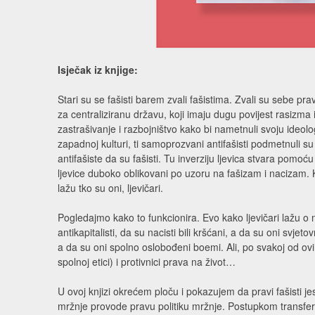
Isječak iz knjige:
Stari su se fašisti barem zvali fašistima. Zvali su sebe pr
za centraliziranu državu, koji imaju dugu povijest rasizma i r
zastrašivanje i razbojništvo kako bi nametnuli svoju ideolo
zapadnoj kulturi, ti samoprozvani antifašisti podmetnuli su 
antifašiste da su fašisti. Tu inverziju ljevica stvara pomoću
ljevice duboko oblikovani po uzoru na fašizam i nacizam. Kak
lažu tko su oni, ljevičari.
Pogledajmo kako to funkcionira. Evo kako ljevičari lažu o na
antikapitalisti, da su nacisti bili kršćani, a da su oni svje
a da su oni spolno oslobođeni boemi. Ali, po svakoj od ovih t
spolnoj etici) i protivnici prava na život…
U ovoj knjizi okrećem ploču i pokazujem da pravi fašisti j
mržnje provode pravu politiku mržnje. Postupkom transfera