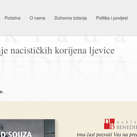
Početna
O nama
Duhovna izdanja
Politika i povijest
nacističkih korijena ljevice
e.