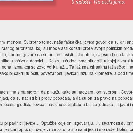
avim imenom. Suprotno tome, naša fašistička ljevica govori da su oni anti
asnog terorizma, koji su moć vlasti koristili protiv svojih političkih protiv
giju, uporno govore da su oni antifašisti. Istodobno, svjesni da su faši
etiketu fašizma desnici… Dakle, u čudnoj smo situaciji, u kojoj stvarni f
 mehanizma koji se zove velika laž… Ta laž ima cilj sakriti fašističke i n
o bi sakrili tu očitu povezanost, ljevičari lažu na kilometre, a pod time 
cistima s namjerom da prikažu kako su nacizam i oni suprotni. Govore da su
tovnjaci, da su nacisti bili protiv pobačaja, a da su oni za pravo na pobača
očaka gledišta ljevice i nacionalsocijalista u biti su jednaka – i jedni i d
esu pripadnici ljevice… Optužbe koje oni izgovaraju… u stvarnosti su pri
 ljevičari optužuju svoje žrtve za ono što sami jesu i što rade. Boles