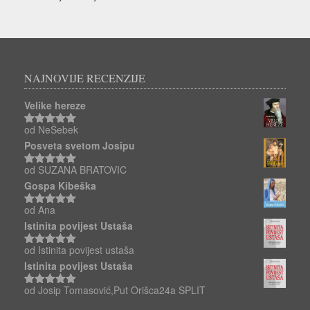
NAJNOVIJE RECENZIJE
Velike hereze
od NeŠebek
Ocjenjeno
5
od 5
Posveta svetom Josipu
od SUZANA BRATOVIC
Ocjenjeno
5
od 5
Gospa Kibeška
od Ana
Ocjenjeno
5
od 5
Istinita povijest Ustaša
od Istinita povijest ustaša
Ocjenjeno
5
od 5
Istinita povijest Ustaša
od Josip Tomasović,Put Orišca24a SPLIT
Ocjenjeno
5
od 5