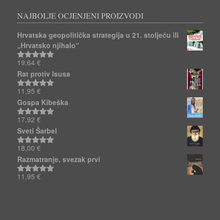
NAJBOLJE OCJENJENI PROIZVODI
Hrvatska geopolitička strategija u 21. stoljeću ili
„Hrvatsko njihalo“
19,64
€
Ocjenjeno
5.00
od 5
Rat protiv Isusa
11,95
€
Ocjenjeno
5.00
od 5
Gospa Kibeška
17,92
€
Ocjenjeno
5.00
od 5
Sveti Šarbel
18,00
€
Ocjenjeno
5.00
od 5
Razmatranje, svezak prvi
11,95
€
Ocjenjeno
5.00
od 5