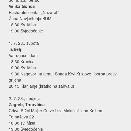
Velika Gorica
Pastoralni centar „Nazaret“
Župa Navještenja BDM
18.30 Sv. Misa
19.00 Svjedočenje
1. 7. 23., subota
Tuhelj
Vatrogasni dom
18.30 Krunica
19.00 Sv. Misa
19.30 Nagovor na temu: Snaga Krvi Kristove i borba protiv
grijeha
20.15 Klanjanje (kratko na zahvalu)
2. 7. 23., nedjelja
Zagreb, Trnovčica
Crkva BDM Majke Crkve i sv. Maksimilijana Kolbea,
Tomaševa 22
18.30 sv. Misa
19.30 Svjedočenje