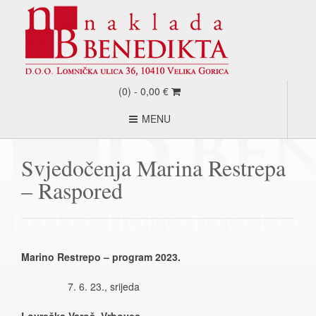
(0) -
0,00
€
MENU
Svjedočenja Marina Restrepa
– Raspored
Marino Restrepo – program 2023.
6. 23., srijeda
Lovrečka Varoš, Vrbovec