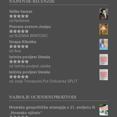
NAJNOVIJE RECENZIJE
Velike hereze
od NeŠebek
Ocjenjeno
5
od 5
Posveta svetom Josipu
od SUZANA BRATOVIC
Ocjenjeno
5
od 5
Gospa Kibeška
od Ana
Ocjenjeno
5
od 5
Istinita povijest Ustaša
od Istinita povijest ustaša
Ocjenjeno
5
od 5
Istinita povijest Ustaša
od Josip Tomasović,Put Orišca24a SPLIT
Ocjenjeno
5
od 5
NAJBOLJE OCJENJENI PROIZVODI
Hrvatska geopolitička strategija u 21. stoljeću ili
„Hrvatsko njihalo“