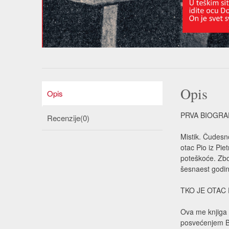
Opis
Opis
PRVA BIOGRAF
Recenzije(0)
Mistik. Čudesno
otac Pio iz Pie
poteškoće. Zbog
šesnaest godina
TKO JE OTAC
Ova me knjiga 
posvećenjem B