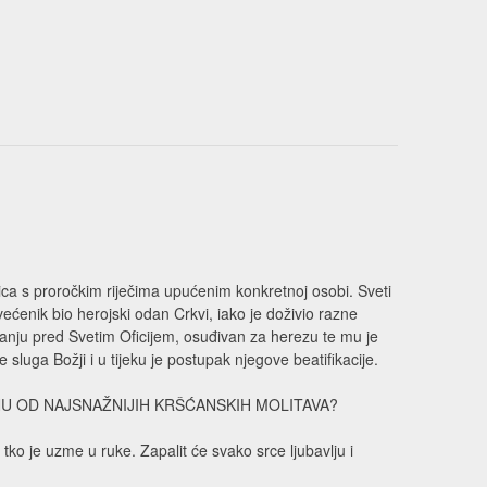
čica s proročkim riječima upućenim konkretnoj osobi. Sveti
svećenik bio herojski odan Crkvi, iako je doživio razne
ušanju pred Svetim Oficijem, osuđivan za herezu te mu je
 sluga Božji i u tijeku je postupak njegove beatifikacije.
NU OD NAJSNAŽNIJIH KRŠĆANSKIH MOLITAVA?
o je uzme u ruke. Zapalit će svako srce ljubavlju i