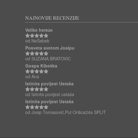
NAJNOVIJE RECENZIJE
Velike hereze
od NeŠebek
Ocjenjeno
5
od 5
Posveta svetom Josipu
od SUZANA BRATOVIC
Ocjenjeno
5
od 5
Gospa Kibeška
od Ana
Ocjenjeno
5
od 5
Istinita povijest Ustaša
od Istinita povijest ustaša
Ocjenjeno
5
od 5
Istinita povijest Ustaša
od Josip Tomasović,Put Orišca24a SPLIT
Ocjenjeno
5
od 5