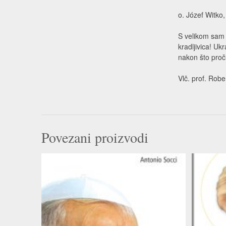
o. Józef Witk
S velikom sam 
kradljivica! U
nakon što proč
Vlč. prof. Rob
Povezani proizvodi