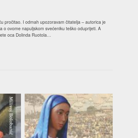
u pročitao. I odmah upozoravam čitatelja – autorica je
ma o ovome napuljskom svećeniku teško oduprijeti. A
najete oca Dolinda Ruotola…