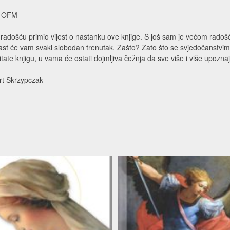
o, OFM
radošću primio vijest o nastanku ove knjige. S još sam je većom radošć
krast će vam svaki slobodan trenutak. Zašto? Zato što se svjedočanstvi
itate knjigu, u vama će ostati dojmljiva čežnja da sve više i više upoz
ert Skrzypczak