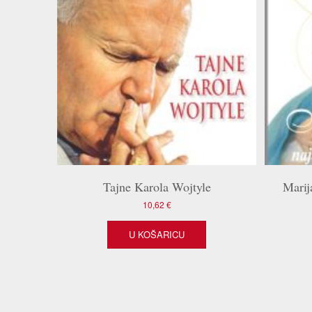
Tajne Karola Wojtyle
Marij
10,62
€
U KOŠARICU