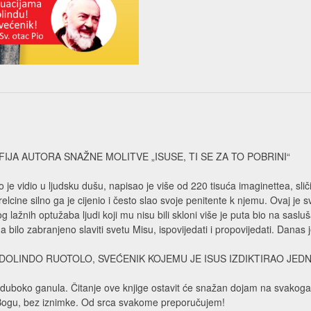
IJA AUTORA SNAŽNE MOLITVE „ISUSE, TI SE ZA TO POBRINI“
 je vidio u ljudsku dušu, napisao je više od 220 tisuća imaginettea, sli
trelcine silno ga je cijenio i često slao svoje penitente k njemu. Ovaj je 
 lažnih optužaba ljudi koji mu nisu bili skloni više je puta bio na sasl
 bilo zabranjeno slaviti svetu Misu, ispovijedati i propovijedati. Danas je
 DOLINDO RUOTOLO, SVEĆENIK KOJEMU JE ISUS IZDIKTIRAO JED
duboko ganula. Čitanje ove knjige ostavit će snažan dojam na svakoga tk
ogu, bez iznimke. Od srca svakome preporučujem!