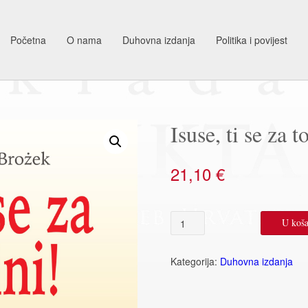
Početna
O nama
Duhovna izdanja
Politika i povijest
Isuse, ti se za t
21,10
€
Isuse,
U koša
ti
se
za
Kategorija:
Duhovna izdanja
to
pobrini!
količina