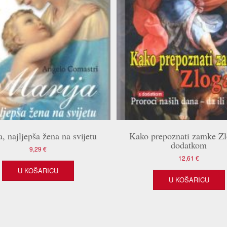
a, najljepša žena na svijetu
Kako prepoznati zamke Zl
dodatkom
9,29
€
12,61
€
U KOŠARICU
U KOŠARICU