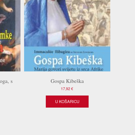
oga, s
Gospa Kibeška
17,92
€
U KOŠARICU